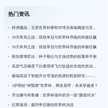
热门资讯
跨洲鏖战：北美世界杯赛程对球员体能阈值与竞技状态滑坡的临界评估
30天终局之战：双线争冠与世界杯序曲的终极狂飙
30天终局之战：双线争冠与世界杯序曲的终极狂飙
附加赛博弈论：种子顺位与主场优势的权重再平衡
高原气压梯度下比赛用球飞行轨迹的非线性扰动建模与自适应气动补偿——以2026年世界杯墨西哥赛区为例
极端高温下智能开合穹顶的热调控机制研究——以2026世界杯索菲体育场为案例
3岁萌娃“神预测”世界杯，网友直呼：未来穿越者？
乔治娜与布鲁娜：世界杯场外的另一面“颜值对决”
红牌漩涡：裁判争议撼动世界杯决战