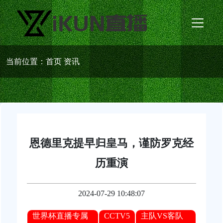
当前位置：
首页
资讯
恩德里克提早归皇马，谨防罗克经
历重演
2024-07-29 10:48:07
世界杯直播专属
CCTV5
主队VS客队