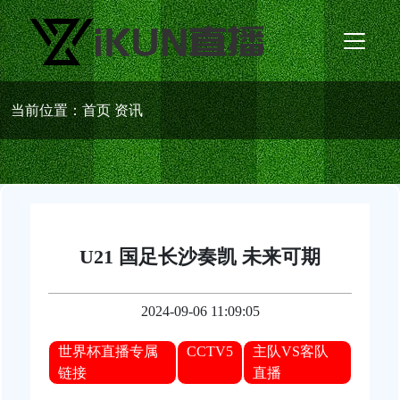
当前位置：
首页
资讯
U21 国足长沙奏凯 未来可期
2024-09-06 11:09:05
世界杯直播专属
CCTV5
主队VS客队
链接
直播